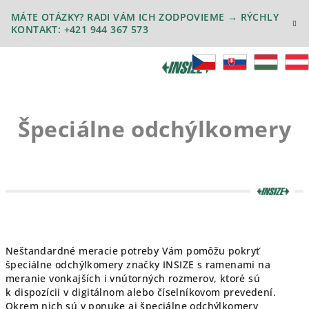
Prejsť
MÁTE OTÁZKY? RADI VÁM ICH ZODPOVIEME → RÝCHLY
na
KONTAKT: +421 944 367 573
obsah
Špeciálne odchýlkomery
Neštandardné meracie potreby Vám pomôžu pokryť
špeciálne odchýlkomery značky INSIZE s ramenami na
meranie vonkajších i vnútorných rozmerov, ktoré sú
k dispozícii v digitálnom alebo číselníkovom prevedení.
Okrem nich sú v ponuke aj špeciálne odchýlkomery