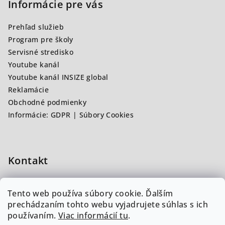
p
Informácie pre vás
ä
Prehľad služieb
t
Program pre školy
i
Servisné stredisko
e
Youtube kanál
Youtube kanál INSIZE global
Reklamácie
Obchodné podmienky
Informácie: GDPR | Súbory Cookies
Kontakt
info
@
insz.sk
Tento web používa súbory cookie.
Ďalším
+421944367573
prechádzaním tohto webu vyjadrujete súhlas s ich
používaním.
Viac informácií tu
.