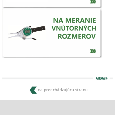
na predchádzajúcu stranu
Z
á