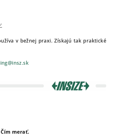
.
žíva v bežnej praxi. Získajú tak praktické
ing@insz.sk
ať » Čím merať.