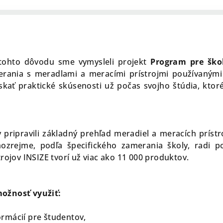
 tohto dôvodu sme vymysleli projekt
Program pre ško
merania s meradlami a meracími prístrojmi používanými
získať praktické skúsenosti už počas svojho štúdia, kt
 pripravili základný prehľad meradiel a meracích prístr
ozrejme, podľa špecifického zamerania školy, radi 
rojov INSIZE tvorí už viac ako 11 000 produktov.
možnosť využiť:
rmácií pre študentov,