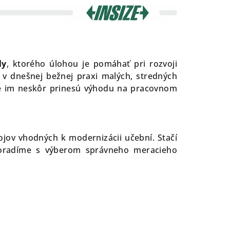
ly
, ktorého úlohou je pomáhať pri rozvoji
 v dnešnej bežnej praxi malých, stredných
oré im neskôr prinesú výhodu na pracovnom
ojov vhodných k modernizácii učební. Stačí
poradíme s výberom správneho meracieho