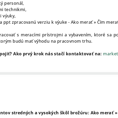
ý personál,
mi technikmi,
i výuky,
a ppt zpracovanú verziu k výuke - Ako merať » Čím merať
covať s meracími prístrojmi a vybavením, ktoré sa pou
 ktorým budú mať výhodu na pracovnom trhu.
apojiť? Ako prvý krok nás stačí kontaktovať na:
market
entov stredných a vysokých škôl brožúru: Ako mer