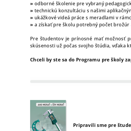
»
odborné školenie pre vybraný pedagogick
»
technickú konzultáciu s našimi aplikačný
»
ukážkové videá práce s meradlami v rámc
»
a získať pre školu potrebný počet brožúr 
Pre študentov je prínosné mať možnosť pra
skúsenosti už počas svojho štúdia, vďaka
Chceli by ste sa do Programu pre školy z
Pripravili sme pre štud