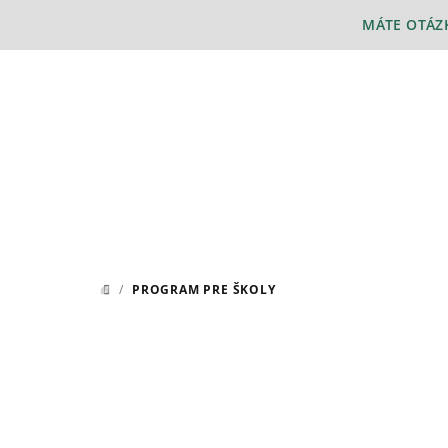
Prejsť
MÁTE OTÁZK
na
obsah
/
PROGRAM PRE ŠKOLY
DOMOV