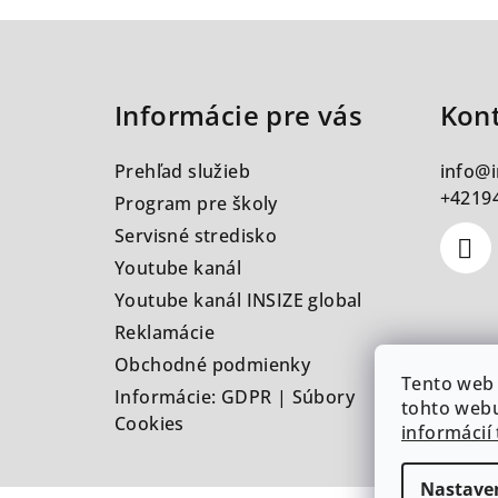
Z
á
Informácie pre vás
Kon
p
ä
Prehľad služieb
info
@
t
+4219
Program pre školy
Servisné stredisko
i
Youtube kanál
e
Youtube kanál INSIZE global
Reklamácie
Obchodné podmienky
Tento web 
Informácie: GDPR | Súbory
tohto webu
Cookies
informácií 
Nastave