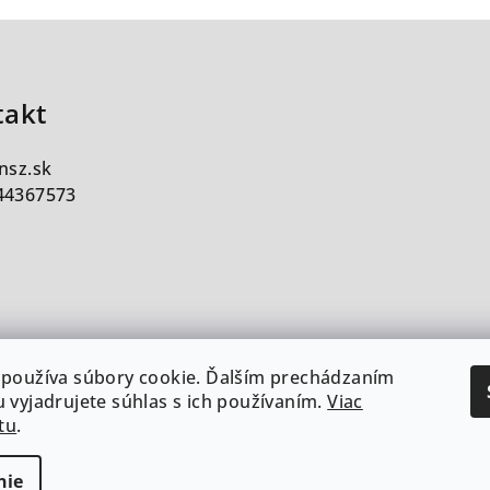
takt
insz.sk
44367573
používa súbory cookie.
Ďalším prechádzaním
 vyjadrujete súhlas s ich používaním.
Viac
tu
.
nie