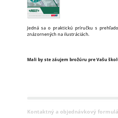
Jedná sa o praktickú príručku s prehľad
znázornených na ilustráciách.
Mali by ste záujem brožúru pre Vašu škol
Kontaktný a objednávkový formul