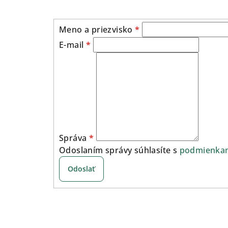
Meno a priezvisko
*
E-mail
*
Správa
*
Odoslaním správy súhlasíte s
podmienkam